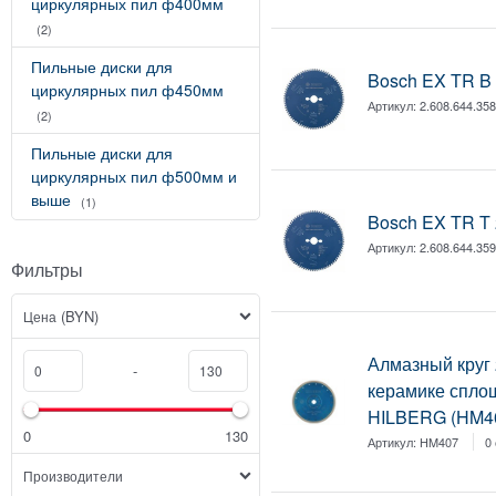
циркулярных пил ф400мм
(2)
Пильные диски для
Bosch EX TR B 
циркулярных пил ф450мм
Артикул:
2.608.644.35
(2)
Пильные диски для
циркулярных пил ф500мм и
выше
(1)
Bosch EX TR T 
Артикул:
2.608.644.35
Фильтры
(BYN)
Цена
Алмазный круг 
-
керамике сплош
HILBERG (HM4
0
130
Артикул:
HM407
0
Производители