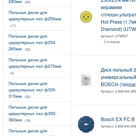
240мм
(50)
керамике
Пильные диски для
сплошн.ультра
циркулярных пил ф250мм
Hot Press (1.7мм
(17)
Diamond) (UTW
Пильные диски для
Артикул:
UTW507
0 отзывов
циркулярных пил ф254-
260мм
(52)
Пильные диски для
циркулярных пил ф270мм
Диск пильный 2
(4)
универсальны
Пильные диски для
BOSCH (твердос
циркулярных пил ф300-
Артикул:
2.608.644.39
315мм
(52)
Пильные диски для
циркулярных пил ф350-
Bosch EX FC B 
360мм
(18)
Артикул:
2.608.644.34
Пильные диски для