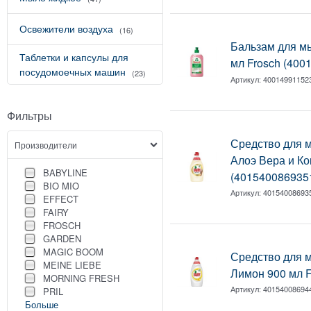
Освежители воздуха
(16)
Бальзам для м
Таблетки и капсулы для
мл Frosch (400
посудомоечных машин
(23)
Артикул:
40014991152
Фильтры
Средство для 
Производители
Алоэ Вера и Ко
BABYLINE
(401540086935
BIO MIO
Артикул:
40154008693
EFFECT
FAIRY
FROSCH
GARDEN
MAGIC BOOM
Средство для 
MEINE LIEBE
Лимон 900 мл F
MORNING FRESH
Артикул:
40154008694
PRIL
Больше