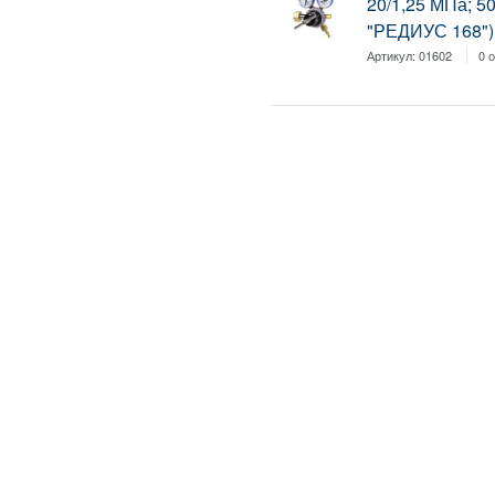
20/1,25 МПа; 5
"РЕДИУС 168")
Артикул:
01602
0 