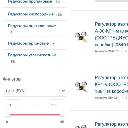
Редукторы пропановые
(32)
Редукторы кислородные
(13)
Регулятор азо
Редукторы ацетиленовые
А-30-КР1-м (в 
(4)
(ООО "РЕДИУС 
Редукторы аргоновые
коробке) (0540
(8)
Артикул:
054011
0
Редукторы углекислотные
(18)
Регулятор азот
Фильтры
КР1-м (ООО "
168") (в коробк
(BYN)
Цена
Артикул:
054031
0
-
0
95
Регулятор азо