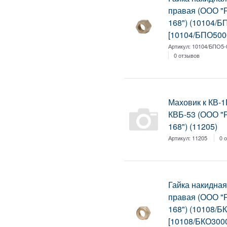
правая (ООО 
168") (10104/Б
[10104/БПО500
Артикул:
10104/БПО5-
0 отзывов
Маховик к КВ-1
КВБ-53 (ООО 
168") (11205)
Артикул:
11205
0 
Гайка накидная
правая (ООО 
168") (10108/Б
[10108/БКО300