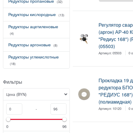
Редукторы пропановые
(32)
Редукторы кислородные
(13)
Регулятор сва
Редукторы ацетиленовые
(аргон) АР-40 
(4)
"Редиус 168")
Редукторы аргоновые
(05503)
(8)
Артикул:
05503
0 
Редукторы углекислотные
(18)
Прокладка 19 
Фильтры
редуктора БПО
"РЕДИУС 168")
(BYN)
Цена
(полиамидная) 
Артикул:
10120
0 
-
0
96