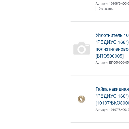
Артикул:
10108/БКО3-
0 отзывов
Уплотнитель 1
"РЕДИУС 168")
полиэтиленово
[БПО500005]
Артикул:
БПО5-000-05
Гайка накидная
"РЕДИУС 168")
[10107/БКО300
Артикул:
10107/БКО3-