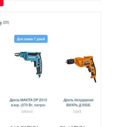
е
(25)
Доставка 7 дней
Дрель MAKITA DP 2010
Дрель безударная
в кор. (370 Вт, патрон
ВИХРЬ Д-550Б
ЗВП, 1 скор.) (DP2010)
DP2010
72/8/5