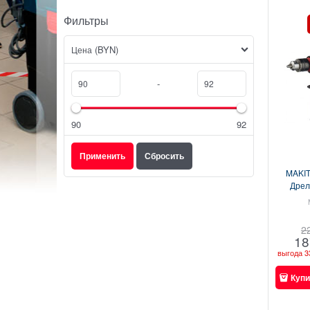
Фильтры
(BYN)
Цена
-
90
92
MAKIT
Дрел
коро
ключев
320
2
18
выгода
3
Купи