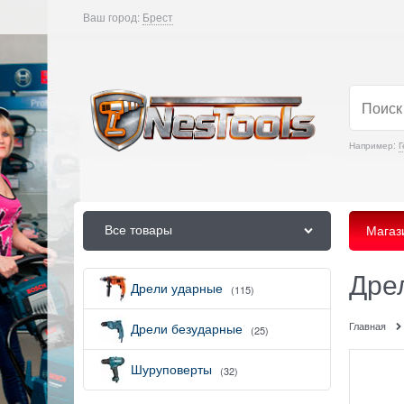
Ваш город:
Брест
Например:
Г
Все товары
Магаз
Дре
Дрели ударные
(115)
Главная
Дрели безударные
(25)
Шуруповерты
(32)