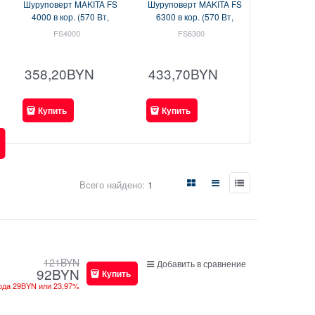
Шуруповерт MAKITA FS
Шуруповерт MAKITA FS
4000 в кор. (570 Вт,
6300 в кор. (570 Вт,
патрон внутр. шестигр.
патрон внутр. шестигр.
FS4000
FS6300
1/4", 16 Нм, шурупы до
1/4", 11 Нм, шурупы до
6 мм) (FS4000)
6 мм) (FS6300)
358,20
BYN
433,70
BYN
Купить
Купить
Всего найдено:
1
121
BYN
Добавить в сравнение
92
BYN
Купить
ода
29BYN
или
23,97%