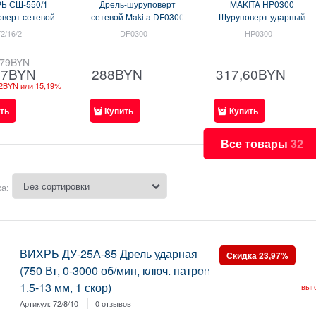
Ь СШ-550/1
Дрель-шуруповерт
MAKITA HP0300
верт сетевой
сетевой Makita DF0300
Шуруповерт ударный
 Вт, 20 Нм,
(DF 0300) ( 320 Вт,
сетевой (320 Вт,
72/16/2
DF0300
HP0300
:0.8-10 мм, 1
момент 56 Нм, кабель
момент 56 Нм, кабель
скор)
2.5 м, сверление в
2.5 м, сверление с
79
BYN
дереве до 25 мм)
ударом)
288
BYN
317,60
BYN
67
BYN
2BYN
или
15,19%
ть
Купить
Купить
Все товары
32
а:
ВИХРЬ ДУ-25А-85 Дрель ударная
Скидка 23,97%
(750 Вт, 0-3000 об/мин, ключ. патрон
1.5-13 мм, 1 скор)
выг
Артикул:
72/8/10
0 отзывов