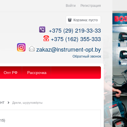
Войти
Регистрация
Корзина:
пусто
+375 (29) 219-33-33
+375 (162) 355-333
zakaz@instrument-opt.by
Обратный звонок
Опт РФ
Рассрочка
ЕНТ
Дрели, шуруповёрты
115)