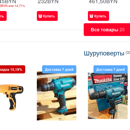
232
BYN
461,50
BYN
45
BYN
5BYN
или
14,71%
ть
Купить
Купить
Все товары
25
Шуруповерты
(3
кидка 15,19%
Доставка 7 дней
Доставка 7 дней