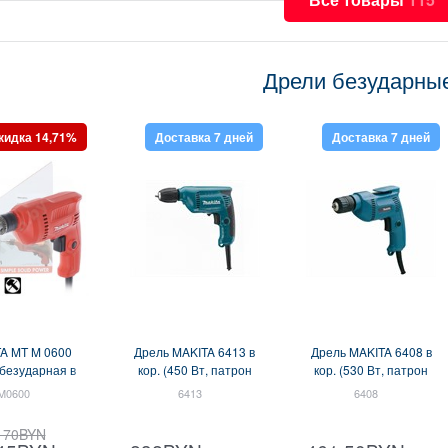
Дрели безударны
кидка 14,71%
Доставка 7 дней
Доставка 7 дней
A MT M 0600
Дрель MAKITA 6413 в
Дрель MAKITA 6408 в
безударная в
кор. (450 Вт, патрон
кор. (530 Вт, патрон
бке (350Вт,
БЗП, 1 скор.) (6413)
БЗП, 1 скор.) (6408)
M0600
6413
6408
м, 0-3000 об/
н, 1.2кг)
170
BYN