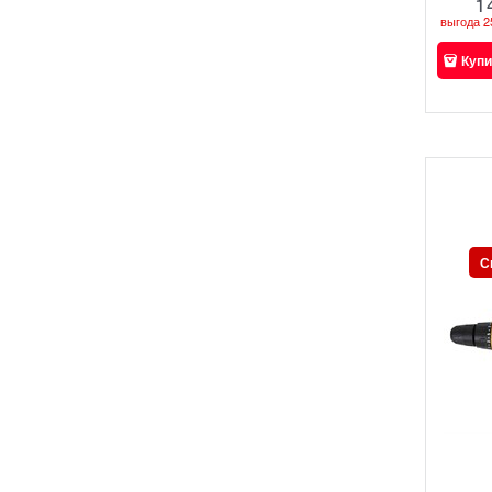
1
выгода
2
Купи
С