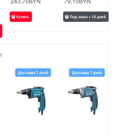
243,70
BYN
79,10
BYN
Купить
Под заказ ≈ 15 дней
2)
Доставка 7 дней
Доставка 7 дней