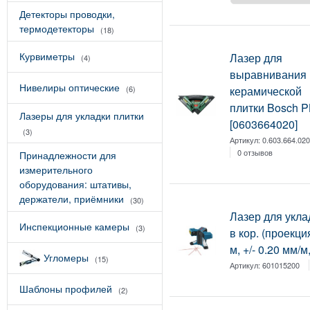
Детекторы проводки,
термодетекторы
(18)
Курвиметры
Лазер для
(4)
выравнивания
Нивелиры оптические
керамической
(6)
плитки Bosch P
Лазеры для укладки плитки
[0603664020]
(3)
Артикул:
0.603.664.02
0 отзывов
Принадлежности для
измерительного
оборудования: штативы,
держатели, приёмники
(30)
Лазер для укл
Инспекционные камеры
(3)
в кор. (проекция
м, +/- 0.20 мм/м
Угломеры
(15)
Артикул:
601015200
Шаблоны профилей
(2)