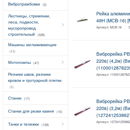
Вибротрамбовки
(2)
Рейка алюмини
Лестницы, стремянки,
49H (MCB-16) 
леса, подмости,
Артикул:
MCB-16
мусоропровод
строительный
(328)
Машины заглаживающие
(11)
Виброрейка РВ
220в) (4,2м) (
Мотопомпы
(47)
(110001287823
Резчики швов, резчики
Артикул:
11000128782
кровли и тротуарной плитки
(1)
Станки
(17)
Виброрейка РВ
220в) (3,2м) (
Станки для резки камня
(10)
(127241253862
Артикул:
12724125386
Тачки и тележки
(128)