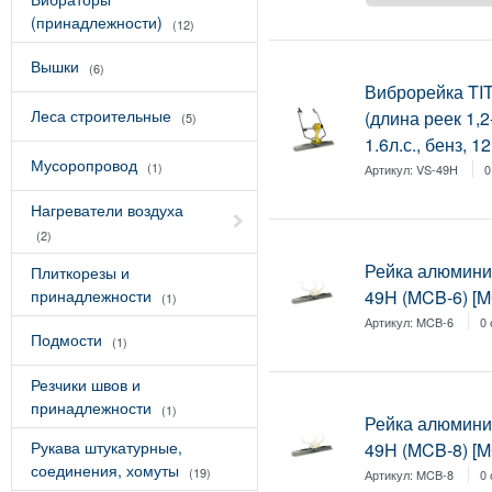
(принадлежности)
(12)
Вышки
(6)
Виброрейка TI
Леса строительные
(длина реек 1,2
(5)
1.6л.с., бенз, 1
Мусоропровод
(1)
Артикул:
VS-49H
0
Нагреватели воздуха
(2)
Рейка алюмини
Плиткорезы и
принадлежности
49H (MCB-6) [
(1)
Артикул:
MCB-6
0
Подмости
(1)
Резчики швов и
принадлежности
(1)
Рейка алюмини
Рукава штукатурные,
49H (MCB-8) [
соединения, хомуты
(19)
Артикул:
MCB-8
0