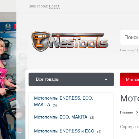
Ваш город:
Брест
Например:
Все товары
Магаз
Мот
Мотопомпы ENDRESS, ЕСО,
MAKITA
(5)
Главная
Мотопомпы ЕСО, MAKITA
(3)
Сортировк
Мотопомпы ENDRESS и ЕСО
(4)