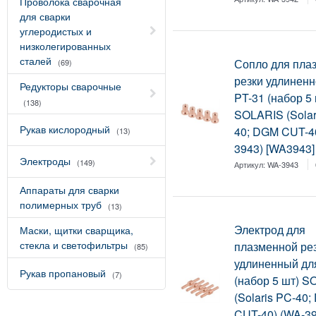
Проволока сварочная
для сварки
углеродистых и
низколегированных
сталей
Сопло для пла
(69)
резки удлиненн
Редукторы сварочные
PT-31 (набор 5
(138)
SOLARIS (Solar
Рукав кислородный
40; DGM CUT-4
(13)
3943) [WA3943]
Электроды
(149)
Артикул:
WA-3943
Аппараты для сварки
полимерных труб
(13)
Электрод для
Маски, щитки сварщика,
стекла и светофильтры
плазменной ре
(85)
удлиненный дл
Рукав пропановый
(7)
(набор 5 шт) 
(Solaris PC-40
CUT-40) (WA-3