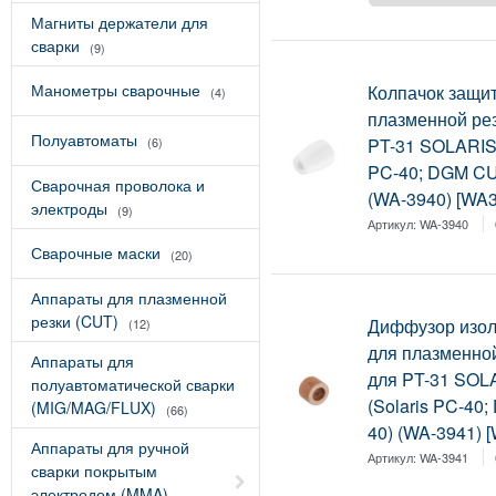
Магниты держатели для
сварки
(9)
Манометры сварочные
Колпачок защи
(4)
плазменной ре
Полуавтоматы
PT-31 SOLARIS 
(6)
PC-40; DGM CU
Сварочная проволока и
(WA-3940) [WA
электроды
(9)
Артикул:
WA-3940
Сварочные маски
(20)
Аппараты для плазменной
резки (CUT)
Диффузор изо
(12)
для плазменно
Аппараты для
для PT-31 SOL
полуавтоматической сварки
(Solaris PC-40
(MIG/MAG/FLUX)
(66)
40) (WA-3941) 
Аппараты для ручной
Артикул:
WA-3941
сварки покрытым
электродом (MMA)