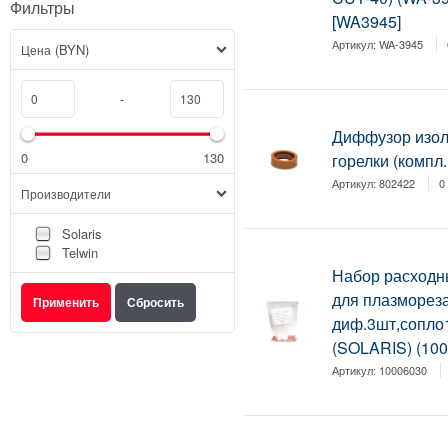
Фильтры
[WA3945]
Артикул:
WA-3945
(BYN)
Цена
-
Диффузор изол
0
130
горелки (компл
Артикул:
802422
0
Производители
Solaris
Telwin
Набор расходн
для плазмореза
диф.3шт,сопло
(SOLARIS) (10
Артикул:
10006030