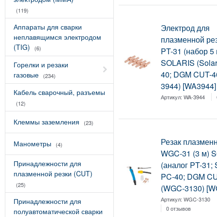
(119)
Аппараты для сварки
Электрод для
неплавящимся электродом
плазменной ре
(TIG)
(6)
PT-31 (набор 5
SOLARIS (Solar
Горелки и резаки
40; DGM CUT-4
газовые
(234)
3944) [WA3944]
Кабель сварочный, разъемы
Артикул:
WA-3944
(12)
Клеммы заземления
(23)
Резак плазмен
Манометры
(4)
WGC-31 (3 м) 
Принадлежности для
(аналог PT-31; 
плазменной резки (CUT)
PC-40; DGM CU
(25)
(WGC-3130) [W
Артикул:
WGC-3130
Принадлежности для
0 отзывов
полуавтоматической сварки