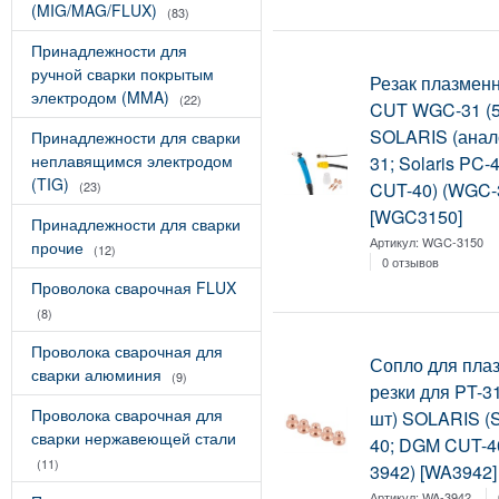
(MIG/MAG/FLUX)
(83)
Принадлежности для
ручной сварки покрытым
Резак плазмен
электродом (MMA)
(22)
CUT WGC-31 (5
SOLARIS (анал
Принадлежности для сварки
неплавящимся электродом
31; Solaris PC
(TIG)
CUT-40) (WGC-
(23)
[WGC3150]
Принадлежности для сварки
Артикул:
WGC-3150
прочие
(12)
0 отзывов
Проволока сварочная FLUX
(8)
Проволока сварочная для
Сопло для пла
сварки алюминия
(9)
резки для PT-3
Проволока сварочная для
шт) SOLARIS (S
сварки нержавеющей стали
40; DGM CUT-4
(11)
3942) [WA3942]
Артикул:
WA-3942