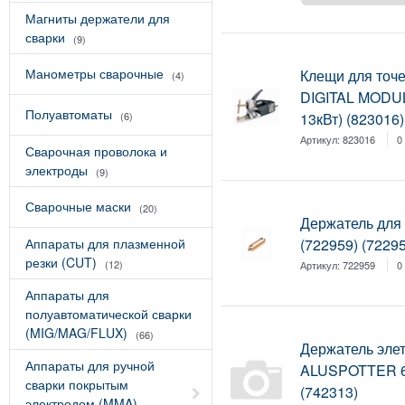
Магниты держатели для
сварки
(9)
Манометры сварочные
Клещи для точ
(4)
DIGITAL MODUL
Полуавтоматы
13кВт) (823016)
(6)
Артикул:
823016
0
Сварочная проволока и
электроды
(9)
Сварочные маски
(20)
Держатель для
Аппараты для плазменной
(722959) (7229
резки (CUT)
(12)
Артикул:
722959
0
Аппараты для
полуавтоматической сварки
(MIG/MAG/FLUX)
(66)
Держатель эле
Аппараты для ручной
ALUSPOTTER 6
сварки покрытым
(742313)
электродом (MMA)