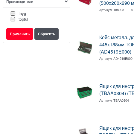
Производители
(500x200x290 м
Артикул:
188008
0
tayg
toptul
Кейс металл. д
445х188мм TO
(AD4519E000)
Артикул:
AD4519E000
Ящик для инст
(TBAA0304) (T
Артикул:
TBAA0304
Ящик для инстр