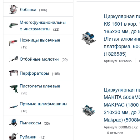
Лобзики
(106)
Циркулярная п
Многофункциональны
KS 1601 в кор. 
е инструменты
(22)
165х20 мм, до 
(Литая алюмин
Ножницы высечные
платформа, 600
(19)
(1326585)
Отбойные молотки
(29)
Артикул:
1326585
Перфораторы
(195)
Пистолеты клеевые
Циркулярная п
(23)
MAKITA 5008M
Прямые шлифмашины
MAKPAC (1800 
(18)
210х30 мм, до 
Makpac) (5008
Пылесосы
(35)
Артикул:
5008MGJX2
0 отзывов
Рубанки
(42)