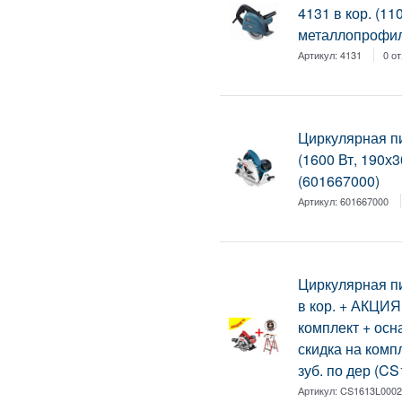
4131 в кор. (11
металлопрофиль
Артикул:
4131
0 о
Циркулярная п
(1600 Вт, 190х3
(601667000)
Артикул:
601667000
Циркулярная 
в кор. + АКЦИЯ
комплект + осн
скидка на комп
зуб. по дер (C
Артикул:
CS1613L000