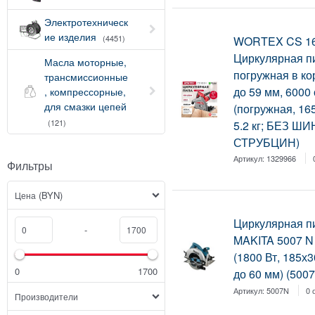
Электротехническ
ие изделия
(4451)
WORTEX CS 16
Циркулярная п
Масла моторные,
погружная в кор
трансмиссионные
до 59 мм, 6000
, компрессорные,
для смазки цепей
(погружная, 16
(121)
5.2 кг; БЕЗ ШИ
СТРУБЦИН)
Артикул:
1329966
Фильтры
(BYN)
Цена
Циркулярная п
-
MAKITA 5007 N 
(1800 Вт, 185х3
0
1700
до 60 мм) (500
Артикул:
5007N
0 
Производители