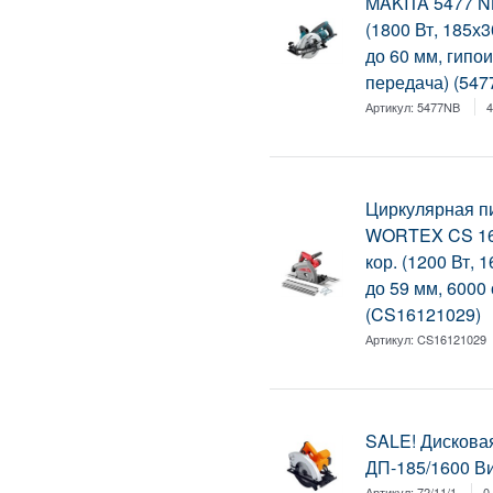
MAKITA 5477 NB
(1800 Вт, 185х3
до 60 мм, гипо
передача) (54
Артикул:
5477NB
4
Циркулярная п
WORTEX CS 16
кор. (1200 Вт, 
до 59 мм, 6000
(CS16121029)
Артикул:
CS16121029
SALE! Дискова
ДП-185/1600 В
Артикул:
72/11/1
0