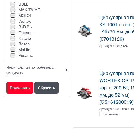
BULL
MAKITA MT
MOLOT
Циркулярная п
Wortex
KS 1901 в кор. 
ВИХРЬ
190х30 мм, до 
Фиолент
(07018126)
Katana
Bosch
Артикул:
07018126
Makita
Ресанта
Номинальная потребляемая
Циркулярная п
мощность
WORTEX CS 16
кор. (1200 Вт, 
мм, до 52 мм)
(CS161200019)
Артикул:
CS16120001
0 отзывов