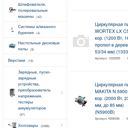
Шлифователи,
полировальные
машины
(42)
Циркулярная п
Системы алмазного
WORTEX LX CS
бурения
(4)
кор. (1200 Вт, 
Настольные дисковые
пропил в дереве
пилы
(8)
53/34 мм) (133
Артикул:
1333555
Верстаки
(19)
Зарядные, пуско-
зарядные
устройства,
Циркулярная п
преобразователь
MAKITA N 5900
напряжения,
кор. (2000 Вт, 
тестеры
мм, до 85 мм)
аккумуляторов
(N5900B)
(87)
Артикул:
N5900B
0
Хозтовары
(2486)