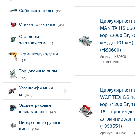
Сабельные пилы
(22)
Циркулярная п
Станки точильные
(33)
MAKITA HS 060
кор. (2000 Вт, 
Степлеры
мм, до 101 мм)
электрические
(4)
(HS0600)
Термовоздуходувки
Артикул:
HS0600
(37)
0 отзывов
Торцовочные пилы
(63)
Углошлифмашин
Циркулярная п
ы
(378)
WORTEX CS 16
кор. (1200 Вт, 
Эксцентриковые
18Т, пропил до
шлифмашины
(47)
алюминиевая 
Циркулярные ручные
(1333551)
пилы
(109)
Артикул:
1333551