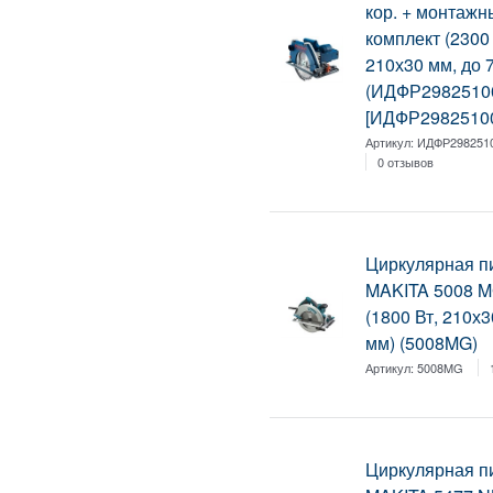
кор. + монтажн
комплект (2300 
210х30 мм, до 
(ИДФР29825100
[ИДФР2982510
Артикул:
ИДФР2982510
0 отзывов
Циркулярная п
MAKITA 5008 MG
(1800 Вт, 210х3
мм) (5008MG)
Артикул:
5008MG
Циркулярная п