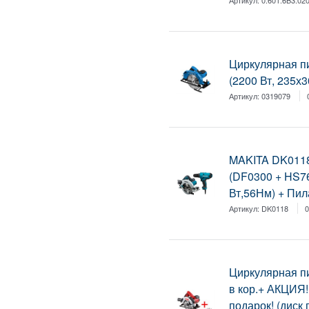
Циркулярная пи
(2200 Вт, 235х3
Артикул:
0319079
MAKITA DK0118
(DF0300 + HS7
Вт,56Нм) + Пил
Артикул:
DK0118
0
Циркулярная 
в кор.+ АКЦИЯ
подарок! (диск