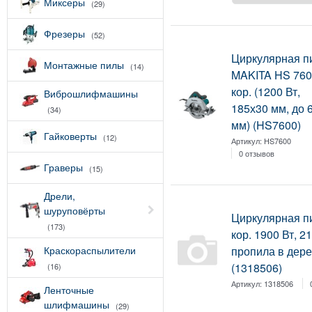
Миксеры
(29)
Фрезеры
(52)
Циркулярная п
Монтажные пилы
(14)
MAKITA HS 760
кор. (1200 Вт,
Виброшлифмашины
185х30 мм, до 
(34)
мм) (HS7600)
Гайковерты
(12)
Артикул:
HS7600
0 отзывов
Граверы
(15)
Дрели,
шуруповёрты
Циркулярная 
(173)
кор. 1900 Вт, 2
Краскораспылители
пропила в дерев
(1318506)
(16)
Артикул:
1318506
Ленточные
шлифмашины
(29)