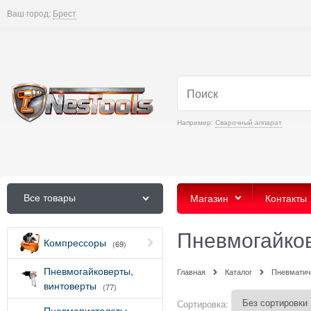
Ваш город:
Брест
Например:
Сварочный аппарат
Все товары
Магазин
Контакты
Пневмогайко
Компрессоры
(69)
Пневмогайковерты,
Главная
Каталог
Пневматич
винтоверты
(77)
Сортировка:
Пневмопистолеты