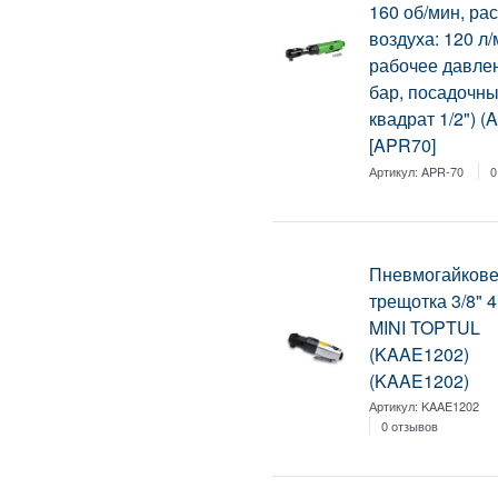
160 об/мин, ра
воздуха: 120 л/
рабочее давлен
бар, посадочн
квадрат 1/2") (
[APR70]
Артикул:
APR-70
0
Пневмогайкове
трещотка 3/8"
MINI TOPTUL
(KAAE1202)
(KAAE1202)
Артикул:
KAAE1202
0 отзывов