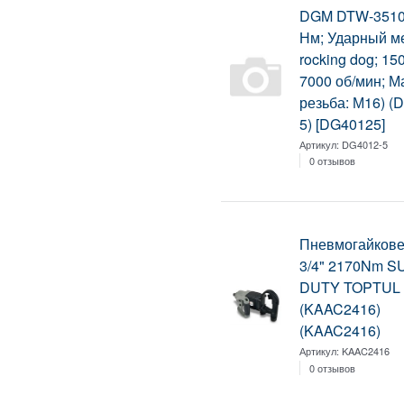
DGM DTW-3510
Нм; Ударный м
rocking dog; 15
7000 об/мин; М
резьба: М16) (
5) [DG40125]
Артикул:
DG4012-5
0 отзывов
Пневмогайкове
3/4" 2170Nm 
DUTY TOPTUL
(KAAC2416)
(KAAC2416)
Артикул:
KAAC2416
0 отзывов