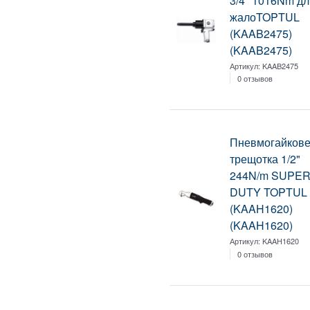
3/4" 1016Nm дл
жалоTOPTUL
(KAAB2475)
(KAAB2475)
Артикул:
KAAB2475
0 отзывов
Пневмогайкове
трещотка 1/2"
244N/m SUPE
DUTY TOPTUL
(KAAH1620)
(KAAH1620)
Артикул:
KAAH1620
0 отзывов