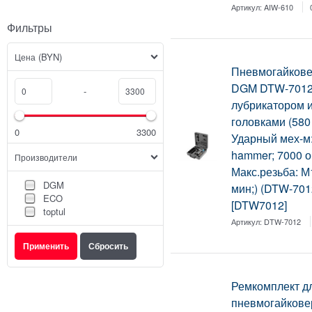
Артикул:
AIW-610
Фильтры
(BYN)
Цена
Пневмогайковер
DGM DTW-7012
-
лубрикатором 
головками (580
0
3300
Ударный мех-м:
hammer; 7000 о
Производители
Макс.резьба: М1
DGM
мин;) (DTW-701
ECO
[DTW7012]
toptul
Артикул:
DTW-7012
Ремкомплект д
пневмогайкове