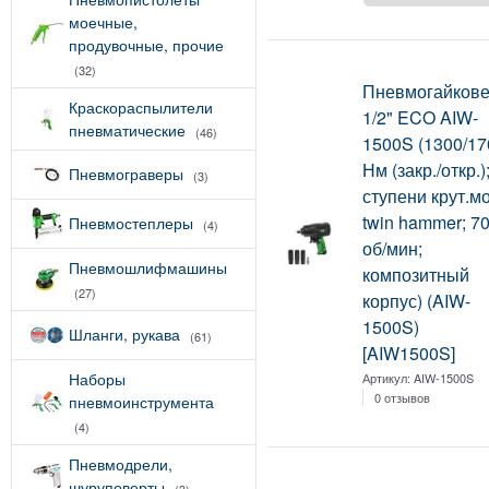
моечные,
продувочные, прочие
(32)
Пневмогайкове
Краскораспылители
1/2" ECO AIW-
пневматические
(46)
1500S (1300/17
Нм (закр./откр.)
Пневмограверы
(3)
ступени крут.мо
twin hammer; 7
Пневмостеплеры
(4)
об/мин;
Пневмошлифмашины
композитный
(27)
корпус) (AIW-
1500S)
Шланги, рукава
(61)
[AIW1500S]
Наборы
Артикул:
AIW-1500S
0 отзывов
пневмоинструмента
(4)
Пневмодрели,
шуруповерты
(3)