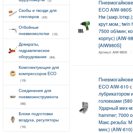
Пневмогайковер
ECO AIW-980S 
Скобы и гвозди для
степлеров
Нм (закр./откр.)
(43)
крут.мом.; twin
Отбойные
7500 об/мин; к
пневмомолотки
(10)
корпус) (AIW-9
Домкраты,
[AIW980S]
гидравлическое
Артикул:
AIW-980S
оборудование
(84)
Комплектующие для
компрессоров ECO
Пневмогайковер
(19)
ECO AIW-610 с
Соединения для
лубрикатором 
пневмоинструмента
головками (580
(66)
Ударный мех-м:
Блоки подготовки
hammer; 7000 о
воздуха, регуляторы
Макс.резьба: М1
(16)
мин;) (AIW-610)