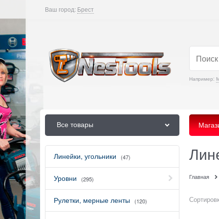
Ваш город:
Брест
Например:
М
Все товары
Магаз
Лине
Линейки, угольники
(47)
Главная
Уровни
(295)
Сортировк
Рулетки, мерные ленты
(120)