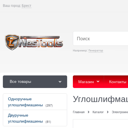
Ваш город:
Брест
Например:
Генератор
Все товары
Магазин
Контакты
Углошлифма
Одноручные
углошлифмашины
(297)
Главная
Каталог
Электроин
Двуручные
углошлифмашины
(81)