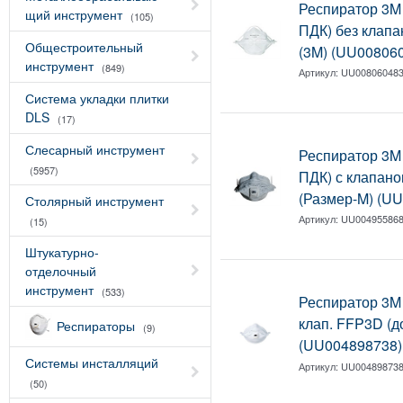
Респиратор 3M 
щий инструмент
(105)
ПДК) без клапа
Общестроительный
(3M) (UU00806
инструмент
(849)
Артикул:
UU00806048
Система укладки плитки
DLS
(17)
Слесарный инструмент
Респиратор 3M 
(5957)
ПДК) с клапано
(Размер-M) (U
Столярный инструмент
Артикул:
UU00495586
(15)
Штукатурно-
отделочный
инструмент
(533)
Респиратор 3M 
клап. FFP3D (до
Респираторы
(9)
(UU004898738)
Системы инсталляций
Артикул:
UU00489873
(50)