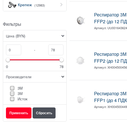
Крепеж
(12983)
Респиратор 3М 
FFP2 (до 12 ПД
Фильтры
Артикул:
UU00164362
(BYN)
Цена
-
Респиратор 3М 
FFP2 (до 12 ПД
0
78
Артикул:
XH00450045
Производители
3M
Респиратор 3М 
3М
Исток
FFP1 (до 4 ПДК
Артикул:
XH00450044