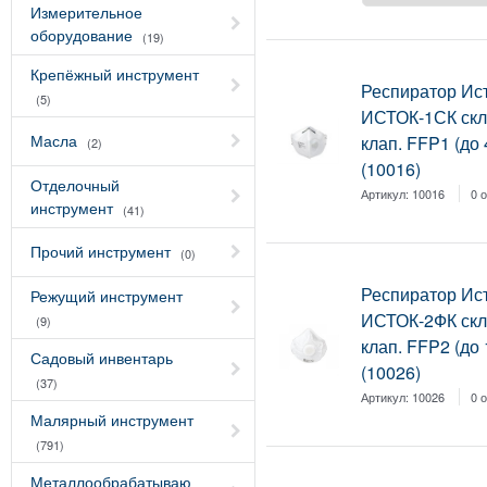
Измерительное
оборудование
(19)
Крепёжный инструмент
Респиратор Ис
(5)
ИСТОК-1СК скл
Масла
клап. FFP1 (до
(2)
(10016)
Отделочный
Артикул:
10016
0 
инструмент
(41)
Прочий инструмент
(0)
Респиратор Ис
Режущий инструмент
ИСТОК-2ФК скл
(9)
клап. FFP2 (до
Садовый инвентарь
(10026)
(37)
Артикул:
10026
0 
Малярный инструмент
(791)
Металлообрабатываю