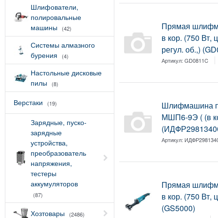
Шлифователи,
полировальные
Прямая шлифм
машины
(42)
в кор. (750 Вт,
Системы алмазного
регул. об.,) (G
бурения
(4)
Артикул:
GD0811C
Настольные дисковые
пилы
(8)
Верстаки
(19)
Шлифмашина 
МШП6-9Э ( (в к
Зарядные, пуско-
(ИДФР2981340
зарядные
Артикул:
ИДФР298134
устройства,
преобразователь
напряжения,
тестеры
аккумуляторов
Прямая шлифм
(87)
в кор. (750 Вт,
(GS5000)
Хозтовары
(2486)