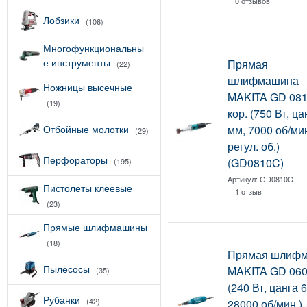
0 отзывов
Лобзики
(106)
Многофункциональны
е инструменты
Прямая
(22)
шлифмашина
Ножницы высечные
MAKITA GD 081
(19)
кор. (750 Вт, ца
Отбойные молотки
мм, 7000 об/ми
(29)
регул. об.)
Перфораторы
(GD0810C)
(195)
Артикул:
GD0810C
Пистолеты клеевые
1 отзыв
(23)
Прямые шлифмашины
(18)
Прямая шлиф
Пылесосы
MAKITA GD 0603
(35)
(240 Вт, цанга 
Рубанки
(42)
28000 об/мин,)