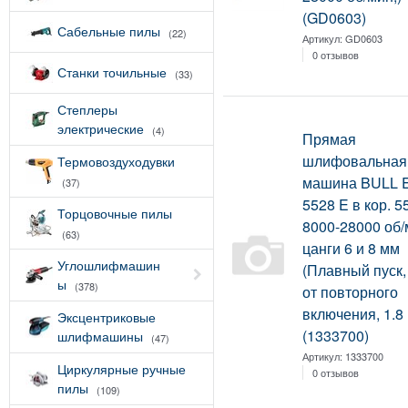
(GD0603)
Сабельные пилы
(22)
Артикул:
GD0603
0 отзывов
Станки точильные
(33)
Степлеры
электрические
(4)
Прямая
шлифовальная
Термовоздуходувки
машина BULL 
(37)
5528 E в кор. 5
Торцовочные пилы
8000-28000 об/
(63)
цанги 6 и 8 мм
Углошлифмашин
(Плавный пуск,
ы
(378)
от повторного
включения, 1.8 
Эксцентриковые
(1333700)
шлифмашины
(47)
Артикул:
1333700
Циркулярные ручные
0 отзывов
пилы
(109)