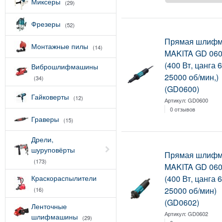
Миксеры
(29)
Фрезеры
(52)
Прямая шлиф
Монтажные пилы
(14)
MAKITA GD 0600
(400 Вт, цанга 
Виброшлифмашины
25000 об/мин,)
(34)
(GD0600)
Гайковерты
(12)
Артикул:
GD0600
0 отзывов
Граверы
(15)
Дрели,
шуруповёрты
Прямая шлиф
(173)
MAKITA GD 0602
Краскораспылители
(400 Вт, цанга 
25000 об/мин)
(16)
(GD0602)
Ленточные
Артикул:
GD0602
шлифмашины
(29)