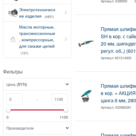
Артикул:
GS5000
Электротехническ
ие изделия
(4451)
Масла моторные,
Прямая шлиф
трансмиссионные
SH в кор. с гай
, компрессорные,
20 мм, шипндел
для смазки цепей
регул. об.,) (6
(121)
Артикул:
601214300
Фильтры
(BYN)
Цена
Прямая шлифм
в кор. + АКЦИЯ
-
цанга 6 мм, 28
Артикул:
GD0603A1
0
1100
Производители
Прямая шлифм