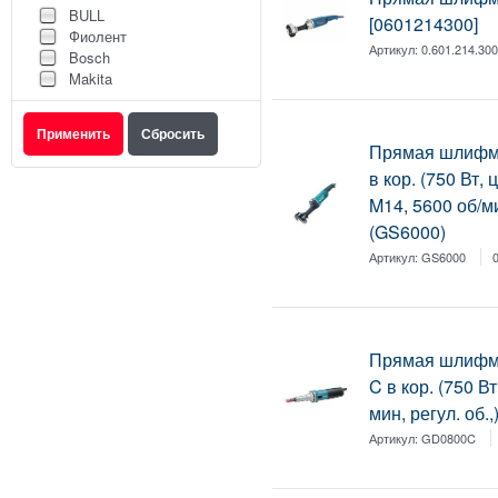
BULL
[0601214300]
Фиолент
Артикул:
0.601.214.30
Bosch
Makita
Прямая шлифм
в кор. (750 Вт,
M14, 5600 об/ми
(GS6000)
Артикул:
GS6000
Прямая шлифм
C в кор. (750 В
мин, регул. об.
Артикул:
GD0800C