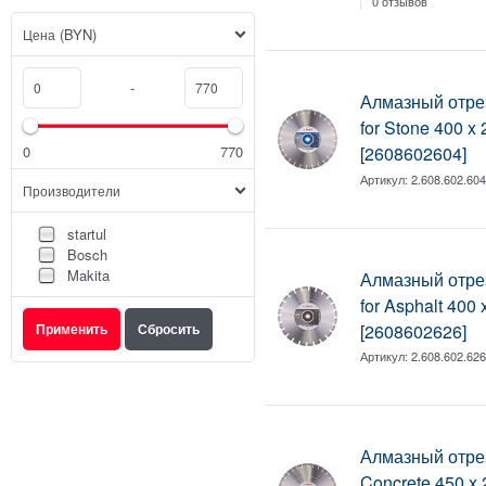
0 отзывов
(BYN)
Цена
-
Алмазный отрез
for Stone 400 x
0
770
[2608602604]
Артикул:
2.608.602.60
Производители
startul
Bosch
Makita
Алмазный отрез
for Asphalt 400 
[2608602626]
Артикул:
2.608.602.62
Алмазный отрез
Concrete 450 x 