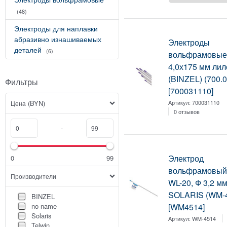
(48)
Электроды для наплавки
абразивно изнашиваемых
Электроды
деталей
(6)
вольфрамовые
4,0х175 мм ли
(BINZEL) (700.
Фильтры
[700031110]
(BYN)
Артикул:
700031110
Цена
0 отзывов
-
Электрод
0
99
вольфрамовый
Производители
WL-20, Ф 3,2 мм
SOLARIS (WM-
BINZEL
no name
[WM4514]
Solaris
Артикул:
WM-4514
Telwin