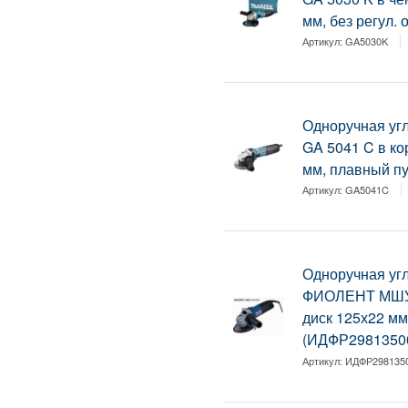
мм, без регул. 
Артикул:
GA5030K
Одноручная у
GA 5041 C в кор
мм, плавный пус
Артикул:
GA5041C
Одноручная у
ФИОЛЕНТ МШУ 2-
диск 125х22 мм,
(ИДФР29813500
Артикул:
ИДФР298135