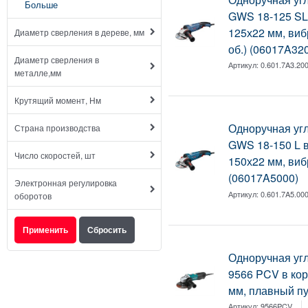
Больше
GWS 18-125 SL в
125х22 мм, виб
Диаметр сверления в дереве, мм
об.) (06017A32
Диаметр сверления в
Артикул:
0.601.7A3.20
металле,мм
Крутящий момент, Нм
Одноручная у
Страна производства
GWS 18-150 L в 
Число скоростей, шт
150х22 мм, виб
(06017A5000)
Электронная регулировка
Артикул:
0.601.7A5.00
оборотов
Одноручная у
9566 PCV в кор.
мм, плавный пус
Артикул:
9566PCV