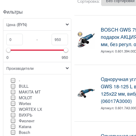
Сортировка:
Фильтры
(BYN)
Цена
BOSCH GWS 7
подарок АКЦИЯ!
-
мм, без регул. 
Артикул:
0.601.394.00
0
950
Производители
Одноручная у
-
GWS 18-125 L в 
BULL
MAKITA MT
125х22 мм, виб
MOLOT
(06017A3000)
Wortex
Артикул:
0.601.7A3.00
WORTEX LX
ВИХРЬ
Фиолент
Katana
Bosch
Одноручная у