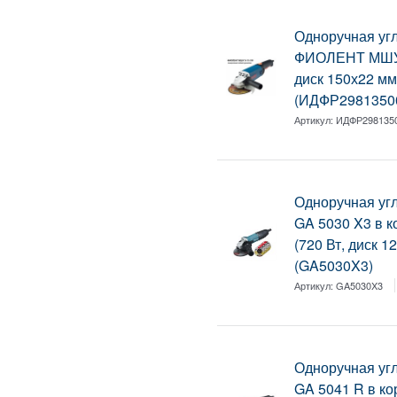
Одноручная у
ФИОЛЕНТ МШУ 5-
диск 150х22 мм,
(ИДФР29813500
Артикул:
ИДФР298135
Одноручная у
GA 5030 X3 в ко
(720 Вт, диск 1
(GA5030X3)
Артикул:
GA5030X3
Одноручная у
GA 5041 R в кор