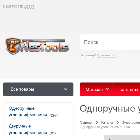
Ваш город:
Брест
Например:
Культиватор
Все товары
Магазин
Контакты
Одноручные
Одноручные
углошлифмашины
(297)
Главная
Каталог
Электроин
Двуручные
Одноручные углошлифмашины
углошлифмашины
(81)