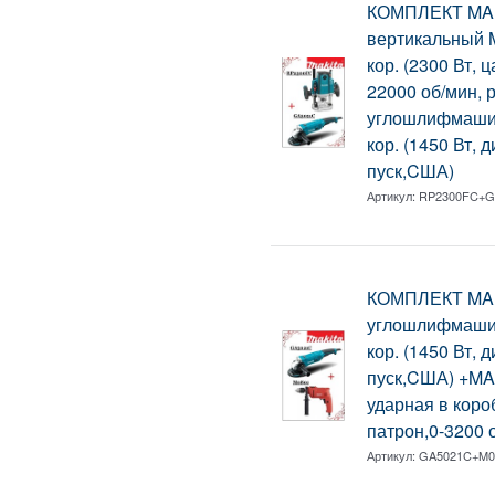
КОМПЛЕКТ MAK
вертикальный 
кор. (2300 Вт, 
22000 об/мин, 
углошлифмаши
кор. (1450 Вт, 
пуск,CША)
Артикул:
RP2300FC+G
КОМПЛЕКТ MAK
углошлифмаши
кор. (1450 Вт, 
пуск,CША) +MA
ударная в коро
патрон,0-3200 
Артикул:
GA5021C+M0