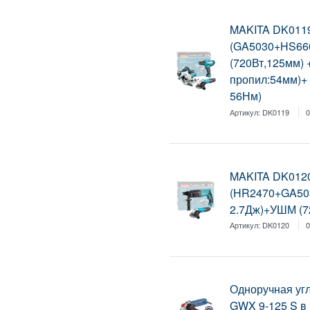
MAKITA DK0119
(GA5030+HS66
(720Вт,125мм) 
пропил:54мм)+
56Нм)
Артикул:
DK0119
0
MAKITA DK0120
(HR2470+GA503
2.7Дж)+УШМ (7
Артикул:
DK0120
0
Одноручная у
GWX 9-125 S в к