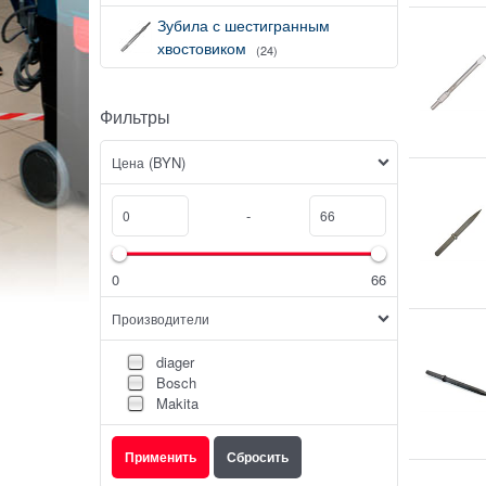
Зубила с шестигранным
хвостовиком
(24)
Фильтры
(BYN)
Цена
-
0
66
Производители
diager
Bosch
Makita