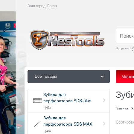
Ваш город:
Брест
Например:
С
Все товары
Магаз
Зуб
Зубила для
перфораторов SDS-plus
(43)
Главная
Зубила для
Сортировк
перфораторов SDS MAX
(48)