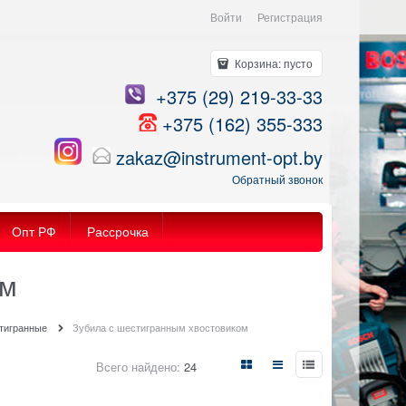
Войти
Регистрация
Корзина:
пусто
+375 (29) 219-33-33
+375 (162) 355-333
zakaz@instrument-opt.by
Обратный звонок
Опт РФ
Рассрочка
ом
стигранные
Зубила с шестигранным хвостовиком
Всего найдено:
24