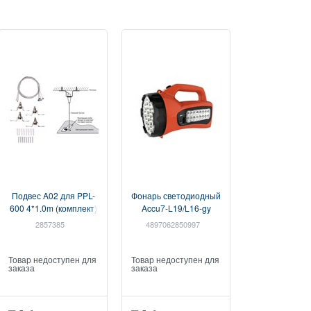
Подвес A02 для PPL-
Фонарь светодиодный
Фонарь свето
600 4*1.0m (комплект)
Accu7-L19/L16-gy
Accu6-L19-bk
JAZZWAY (2857385)
(оранж.)
аккумулят
2857385
4897062850997
4897062855
аккумуляторный
JAZZw
JAZZway
(489706285
(4897062850997)
Товар недоступен для
Товар недоступен для
Товар недост
заказа
заказа
заказа