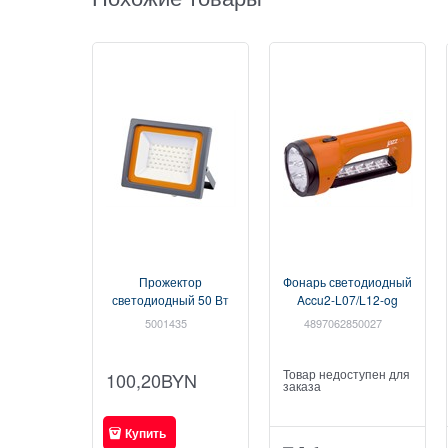
Прожектор
Фонарь светодиодный
светодиодный 50 Вт
Accu2-L07/L12-og
PFL-SC 6500К, IP65,
(оранж.)
5001435
4897062850027
200-240В, JAZZWAY
аккумуляторный
(4250Лм, холодный
JAZZway
белый свет) (5001435)
(4897062850027)
Товар недоступен для
100,20
BYN
заказа
Купить