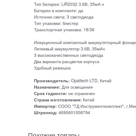
Тип батареи: LiR2032 3,6В, 35мА·ч
Батареи в комплекте: да
Источник света: 3 светодиода
Тип упаковки: блистер
Транспортная упаковка: 18/36
Инерционный компактный аккумуляторный фонар
Литиевый аккумулятор 3.6В, 35мАч
3 высококачественных светодиода
Два варианта расцветки корпуса
Удобный ремешок
Производитель:
Opaltech LTD, Китай
Назначение:
Для освещения
Срок годности:
не ограничен
Страна изготовления:
Китай
Импортер:
СООО "ТД Инструменткомплект", г.Минс
Штрихкод:
4690601008794
Похожие товары