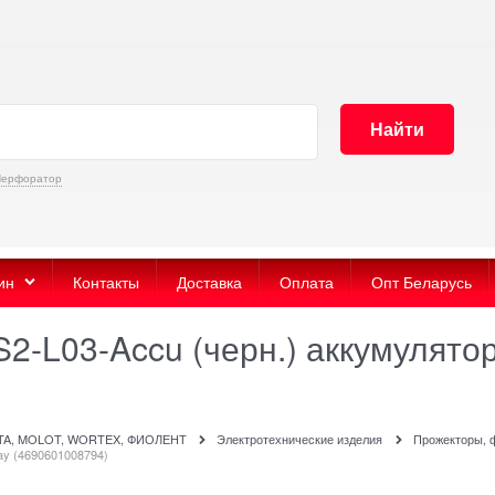
Найти
Перфоратор
ин
Контакты
Доставка
Оплата
Опт Беларусь
2-L03-Accu (черн.) аккумулят
ITA, MOLOT, WORTEX, ФИОЛЕНТ
Электротехнические изделия
Прожекторы, 
ay (4690601008794)