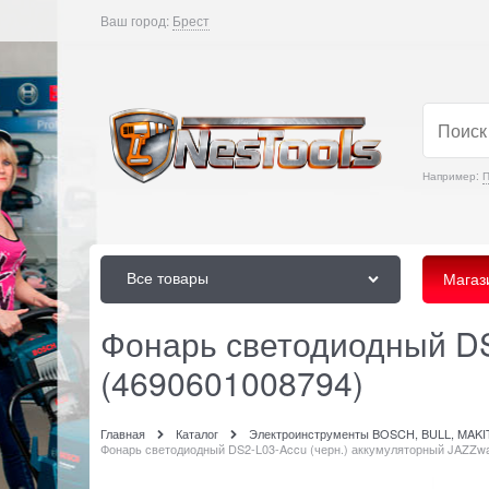
Ваш город:
Брест
Например:
Все товары
Магаз
Фонарь светодиодный DS
(4690601008794)
Главная
Каталог
Электроинструменты BOSCH, BULL, MAK
Фонарь светодиодный DS2-L03-Accu (черн.) аккумуляторный JAZZw