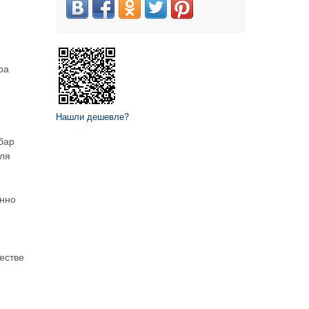
ра
Нашли дешевле?
бар
еля
енно
естве