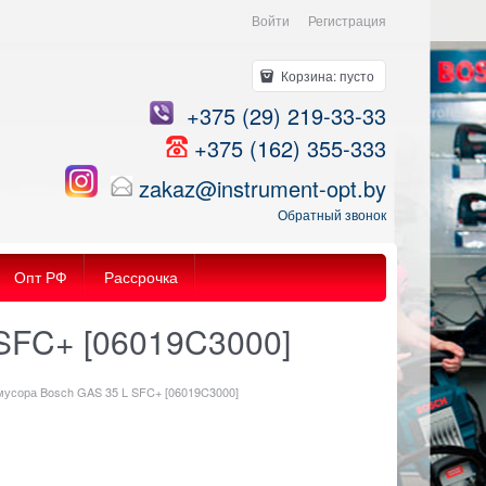
Войти
Регистрация
Корзина:
пусто
+375 (29) 219-33-33
+375 (162) 355-333
zakaz@instrument-opt.by
Обратный звонок
Опт РФ
Рассрочка
 SFC+ [06019C3000]
мусора Bosch GAS 35 L SFC+ [06019C3000]