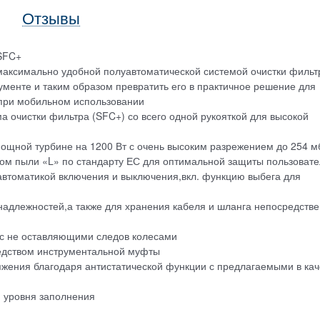
Отзывы
 SFC+
максимально удобной полуавтоматической системой очистки фильт
ументе и таким образом превратить его в практичное решение для
 при мобильном использовании
 очистки фильтра (SFC+) со всего одной рукояткой для высокой
ощной турбине на 1200 Вт с очень высоким разрежением до 254 м
ом пыли «L» по стандарту ЕС для оптимальной защиты пользоват
автоматикой включения и выключения,вкл. функцию выбега для
надлежностей,а также для хранения кабеля и шланга непосредств
 с не оставляющими следов колесами
едством инструментальной муфты
яжения благодаря антистатической функции с предлагаемыми в кач
. уровня заполнения