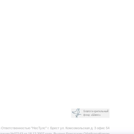
 Ответственностью "НесТулс"
г. Брест ул. Комсомольская д. 3 офис 54
рации №07143 от 18.12.2007 года. В
ыдано Брестским ОблИсполКомом