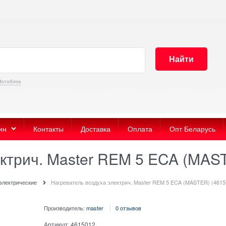
Найти
отоблок
ин
Контакты
Доставка
Оплата
Опт Беларусь
ктрич. Master REM 5 ECA (MAST
электрические
Нагреватель воздуха электрич. Master REM 5 ECA (MASTER) (4615
Производитель:
master
0 отзывов
Артикул:
4615012