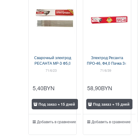
Сварочный электрод
Электрод Ресанта
РЕСАНТА МР-3 Ф5,0
ПРО-46, Ф4,0 Пачка 3кг
Пачка 0,8 кг
71/6/23
71/6/39
5,40
BYN
58,90
BYN
Под заказ ≈ 15 дней
Под заказ ≈ 15 дней
Добавить в сравнение
Добавить в сравнение