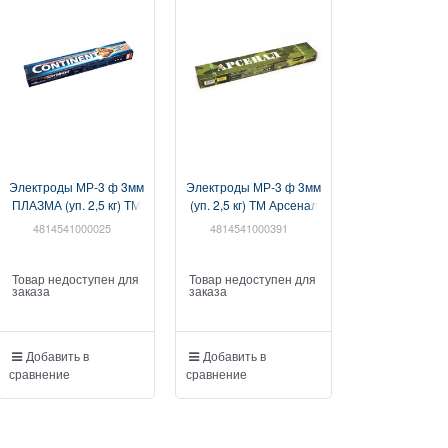
Электроды МР-3 ф 3мм
Электроды МР-3 ф 3мм
Электроды МР
ПЛАЗМА (уп. 2,5 кг) ТМ
(уп. 2,5 кг) ТМ Арсенал
(уп. 2,5 кг) Т
Континент (ООО
(ООО "СЗСЭ")
(ООО "СЗ
4814541000025
4814541000391
4820130191
"СЗСЭ")
(4814541000391)
(482013019
(4814541000025)
Товар недоступен для
Товар недоступен для
Товар недост
заказа
заказа
заказа
Добавить в
Добавить в
Добавить в
сравнение
сравнение
сравнение