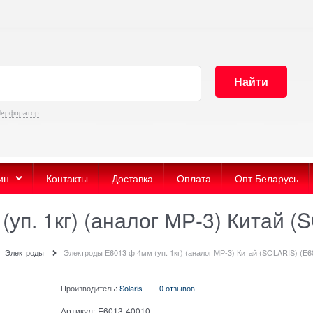
Найти
Перфоратор
ин
Контакты
Доставка
Оплата
Опт Беларусь
уп. 1кг) (аналог МР-3) Китай (
Электроды
Электроды Е6013 ф 4мм (уп. 1кг) (аналог МР-3) Китай (SOLARIS) (E6
Производитель:
Solaris
0 отзывов
Артикул:
E6013-40010