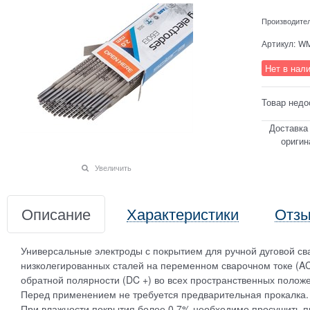
Производите
Артикул:
WM
Нет в нал
Товар недо
Доставка
оригин
Увеличить
Описание
Характеристики
Отз
Универсальные электроды с покрытием для ручной дуговой сва
низколегированных сталей на переменном сварочном токе (AC
обратной полярности (DC +) во всех пространственных полож
Перед применением не требуется предварительная прокалка.
При влажности покрытия более 0,7% необходимо просушить при