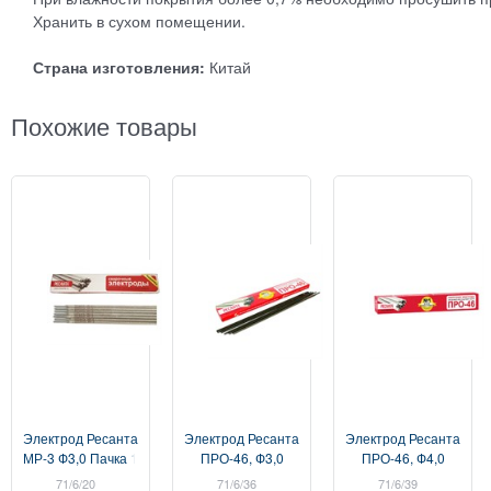
Хранить в сухом помещении.
Страна изготовления:
Китай
Похожие товары
Электрод Ресанта
Электрод Ресанта
Электрод Ресанта
МР-3 Ф3,0 Пачка 1
ПРО-46, Ф3,0
ПРО-46, Ф4,0
кг
Пачка 1кг
Пачка 3кг
71/6/20
71/6/36
71/6/39