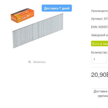
Доставка 7 дней
Производите
Артикул:
ST
EAN:
52935
Заводской а
Есть в на
Количество:
Увеличить
20,90
Доставка
оригин