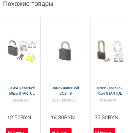
Похожие товары
Замок навесной
Замок навесной
Замок навесной
50мм STARTUL
ВС2-49
70мм STARTUL
STANDART
(Чебоксары) (ЧАЗ)
MASTER (ST9094-
ST9084-50
ВС2-4900СРСБ
ST9094-70
(ST9084-50)
(ВС2-
70) (ST9094-70)
(ST9084-50)
49.00.СР.СБ)
[ST909470]
12,50
BYN
19,30
BYN
25,30
BYN
Купить
Купить
Купить