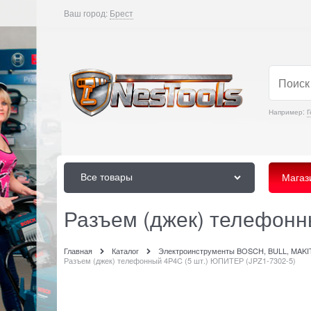
Ваш город:
Брест
Например:
Г
Все товары
Магаз
Разъем (джек) телефонн
Главная
Каталог
Электроинструменты BOSCH, BULL, MAK
Разъем (джек) телефонный 4P4C (5 шт.) ЮПИТЕР (JPZ1-7302-5)