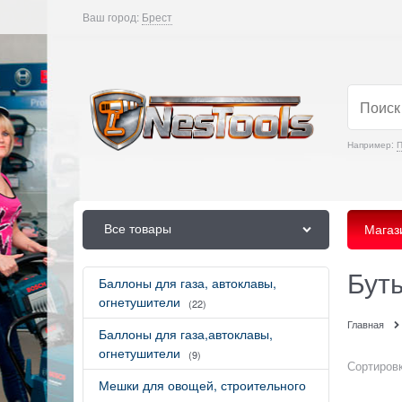
Ваш город:
Брест
Например:
Все товары
Магаз
Бут
Баллоны для газа, автоклавы,
огнетушители
(22)
Главная
Баллоны для газа,автоклавы,
огнетушители
(9)
Сортировк
Мешки для овощей, строительного