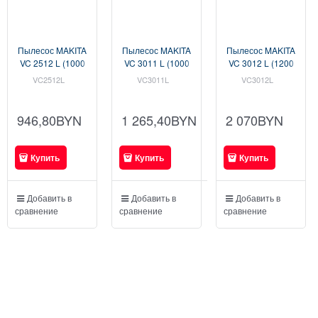
Пылесос MAKITA
Пылесос MAKITA
Пылесос MAKITA
VC 2512 L (1000
VC 3011 L (1000
VC 3012 L (1200
Вт, 25 л, класс: L,
Вт, 30 л, класс: L,
Вт, 30 л, класс: L,
VC2512L
VC3011L
VC3012L
самоочистка:
самоочистка:
самоочистка:
полуавтомат)
полуавтомат)
полуавтомат)
(VC2512L)
(VC3011L)
(VC3012L)
946,80
BYN
1 265,40
BYN
2 070
BYN
Купить
Купить
Купить
Добавить в
Добавить в
Добавить в
сравнение
сравнение
сравнение