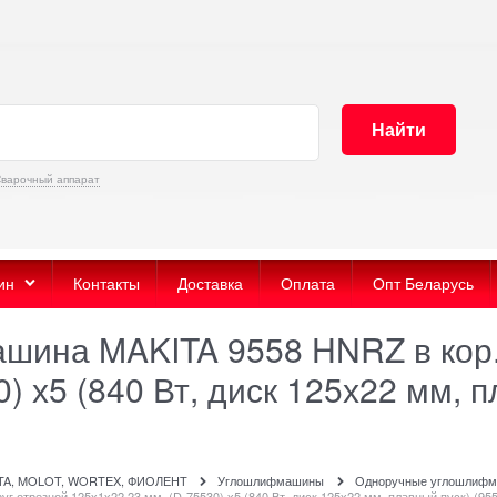
Найти
варочный аппарат
ин
Контакты
Доставка
Оплата
Опт Беларусь
шина MAKITA 9558 HNRZ в кор.
) х5 (840 Вт, диск 125х22 мм, 
ITA, MOLOT, WORTEX, ФИОЛЕНТ
Углошлифмашины
Одноручные углошлиф
 отрезной 125х1х22,23 мм. (D-75530) х5 (840 Вт, диск 125х22 мм, плавный пуск) (9