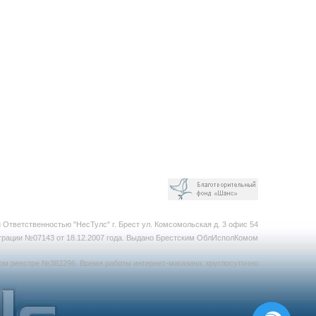
 Ответственностью "НесТулс"
г. Брест ул. Комсомольская д. 3 офис 54
рации №07143 от 18.12.2007 года. В
ыдано Брестским ОблИсполКомом
вом реестре №382296.
Время работы интернет-магазина: круглосуточно