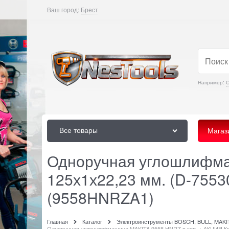
Ваш город:
Брест
Например:
С
Все товары
Магаз
Одноручная углошлифма
125х1х22,23 мм. (D-75530
(9558HNRZA1)
Главная
Каталог
Электроинструменты BOSCH, BULL, MAK
Одноручная углошлифмашина MAKITA 9558 HNRZ в кор. + АКЦИЯ Круг