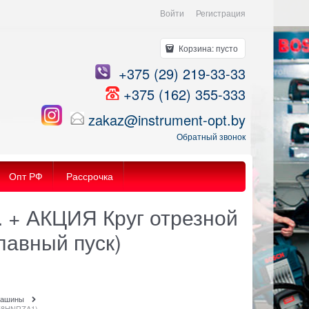
Войти
Регистрация
Корзина:
пусто
+375 (29) 219-33-33
+375 (162) 355-333
zakaz@instrument-opt.by
Обратный звонок
Опт РФ
Рассрочка
 + АКЦИЯ Круг отрезной
плавный пуск)
машины
558HNRZA1)