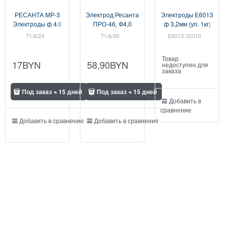
РЕСАНТА МР-3
Электрод Ресанта
Электроды Е6013
Электроды ф 4.0
ПРО-46, Ф4,0
ф 3,2мм (уп. 1кг)
мм (уп.1кг.)
Пачка 3кг
(аналог МР-3)
71/6/24
71/6/39
E6013-32010
Китай (SOLARIS)
(E6013-32010)
Товар
17
BYN
58,90
BYN
недоступен для
заказа
Под заказ ≈ 15 дней
Под заказ ≈ 15 дней
Добавить в
сравнение
Добавить в сравнение
Добавить в сравнение