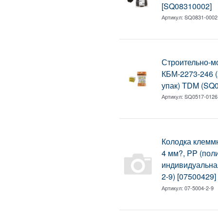
[SQ08310002]
Артикул:
SQ0831-0002
Строительно-м
КБМ-2273-246 (
упак) TDM (SQ
Артикул:
SQ0517-0126
Колодка клеммн
4 мм?, PP (пол
индивидуальная
2-9) [07500429]
Артикул:
07-5004-2-9