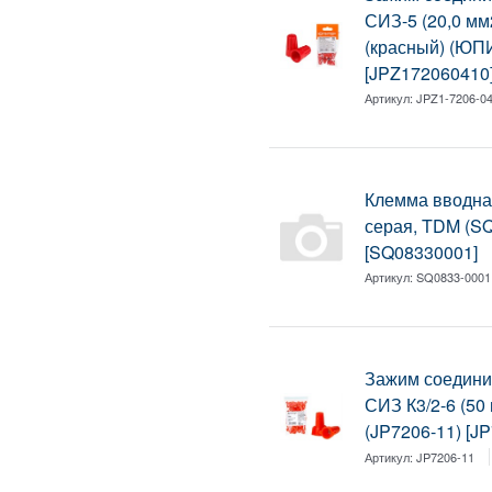
СИЗ-5 (20,0 мм
(красный) (ЮП
[JPZ172060410
Артикул:
JPZ1-7206-04
Клемма вводна
серая, TDM (S
[SQ08330001]
Артикул:
SQ0833-0001
Зажим соедини
СИЗ К3/2-6 (5
(JP7206-11) [J
Артикул:
JP7206-11