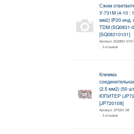
Сжим ответвит
У-731М (4-10 : 
мм2) IP20 инд. 
TDM (SQ0831-0
[SQ08310101]
Артикул:
SQ0831-0101
0 отзывов
Клемма
соединительна
(2.5 мм2) (50 шт
ЮПИТЕР (JP72
[JP720108]
Артикул:
JP7201-08
0 отзывов