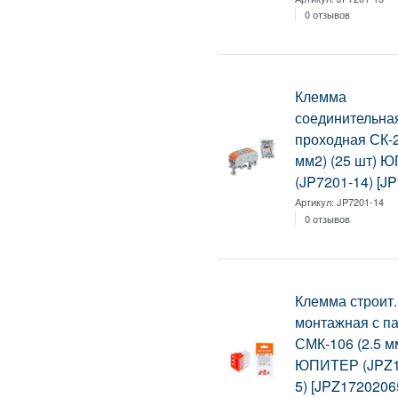
0 отзывов
Клемма
соединительна
проходная СК-2
мм2) (25 шт) 
(JP7201-14) [J
Артикул:
JP7201-14
0 отзывов
Клемма строит.
монтажная с п
СМК-106 (2.5 мм
ЮПИТЕР (JPZ1
5) [JPZ1720206