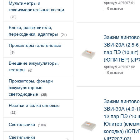
Мультиметры и
Артикул:
JP7207-01
0 отзывов
токоизмерительные клещи
(70)
Блоки, разветвители,
переходники, адаптеры
(21)
Зажим винтово
ЗВИ-20А (2,5-6
Прожекторы галогеновые
пар ПЭ (10 шт
(9)
(ЮПИТЕР) (JP7
Внешние аккумуляторы,
Артикул:
JP7207-02
тестеры
(8)
0 отзывов
Прожекторы, фонари
аккумуляторные
светодиодные
(35)
Зажим винтово
Розетки и вилки силовые
ЗВИ-30А (4,0-1
(22)
12 пар ПЭ (10 
Юпитер (клемм
Светильники
(100)
колодка) (ЮПИ
Светильники
(JP7207-03)