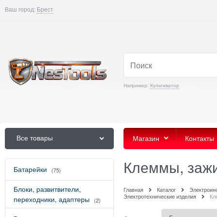
Ваш город:
Брест
Например:
Культиватор
Все товары
Магазин
Контакты
Клеммы, заж
Батарейки
(75)
Блоки, развитвители,
Главная
Каталог
Электроин
Электротехнические изделия
Кл
переходники, адаптеры
(2)