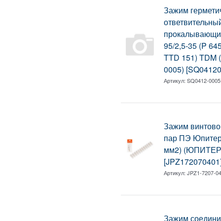
Зажим гермети
ответвительны
прокалывающи
95/2,5-35 (P 64
TTD 151) TDM 
0005) [SQ04120
Артикул:
SQ0412-0005
Зажим винтовой
пар ПЭ Юпитер 
мм2) (ЮПИТЕР)
[JPZ172070401
Артикул:
JPZ1-7207-04
Зажим соедини