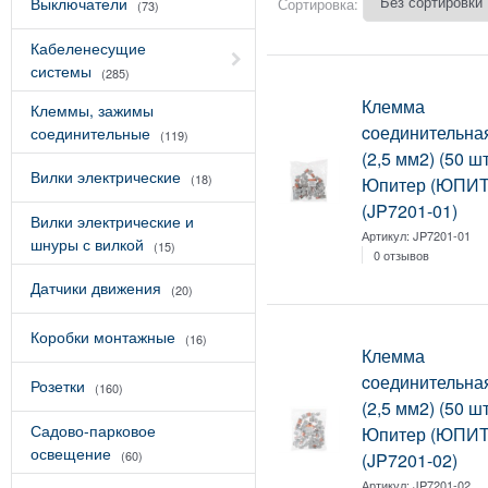
Выключатели
Сортировка:
(73)
Кабеленесущие
системы
(285)
Клемма
Клеммы, зажимы
cоединительна
соединительные
(119)
(2,5 мм2) (50 шт
Вилки электрические
(18)
Юпитер (ЮПИ
(JP7201-01)
Вилки электрические и
Артикул:
JP7201-01
шнуры с вилкой
(15)
0 отзывов
Датчики движения
(20)
Коробки монтажные
(16)
Клемма
cоединительна
Розетки
(160)
(2,5 мм2) (50 шт
Садово-парковое
Юпитер (ЮПИ
освещение
(60)
(JP7201-02)
Артикул:
JP7201-02