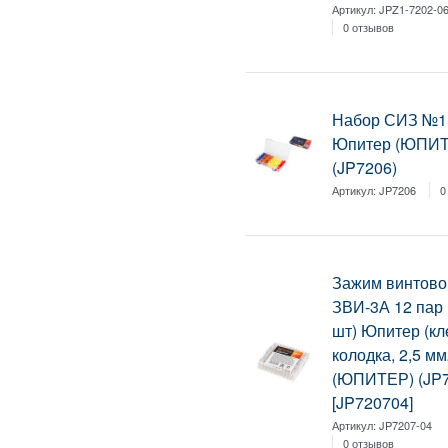
Артикул:
JPZ1-7202-06
0 отзывов
Набор СИЗ №1
Юпитер (ЮПИ
(JP7206)
Артикул:
JP7206
0
Зажим винтово
ЗВИ-3А 12 пар
шт) Юпитер (к
колодка, 2,5 мм
(ЮПИТЕР) (JP7
[JP720704]
Артикул:
JP7207-04
0 отзывов