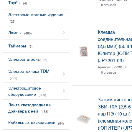
Трубы
(4)
0 отзывов
Электромонтажные изделия
(23)
Клемма
Лампы
(480)
cоединительна
(2,5 мм2) (50 шт
Таймеры
(3)
Юпитер (ЮПИ
Электропатроны
(JP7201-03)
(6)
Артикул:
JP7201-03
Электротехника TDM
0 отзывов
(707)
Электрощитовое
оборудование
(300)
Зажим винтово
Лента светодиодная и
ЗВИ-10А (2,5-6
драйвера к ней
(138)
пар ПЭ (10 шт
(клеммная коло
Кабельные наконечники
(94)
(ЮПИТЕР) (JP7