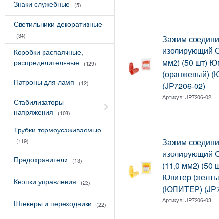
Знаки служебные
(5)
Светильники декоративные
(34)
Зажим соедини
изолирующий С
Коробки распаячные,
мм2) (50 шт) Ю
распределительные
(129)
(оранжевый) 
Патроны для ламп
(12)
(JP7206-02)
Артикул:
JP7206-02
Стабилизаторы
напряжения
(108)
Трубки термоусаживаемые
Зажим соедини
(119)
изолирующий 
Предохранители
(13)
(11,0 мм2) (50 
Юпитер (жёлты
Кнопки управления
(23)
(ЮПИТЕР) (JP7
Артикул:
JP7206-03
Штекеры и переходники
(22)