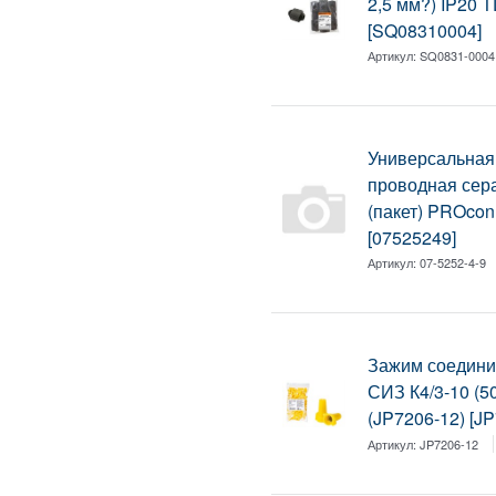
2,5 мм?) IP20 
[SQ08310004]
Артикул:
SQ0831-0004
Универсальная
проводная серая
(пакет) PROconn
[07525249]
Артикул:
07-5252-4-9
Зажим соедини
СИЗ К4/3-10 (
(JP7206-12) [J
Артикул:
JP7206-12