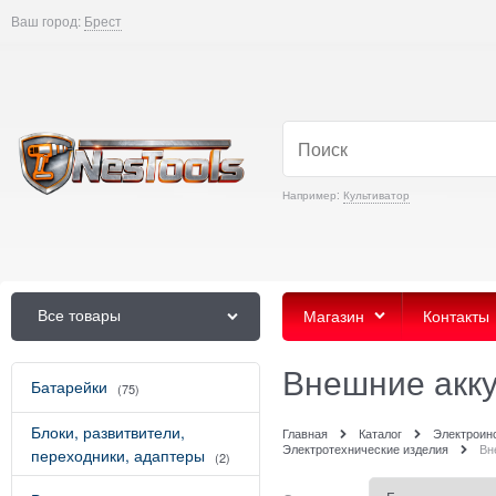
Ваш город:
Брест
Например:
Культиватор
Все товары
Магазин
Контакты
Внешние акку
Батарейки
(75)
Блоки, развитвители,
Главная
Каталог
Электроин
Электротехнические изделия
Вн
переходники, адаптеры
(2)