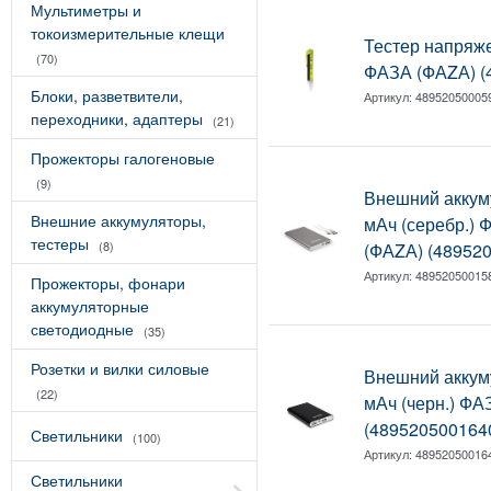
Мультиметры и
токоизмерительные клещи
Тестер напряж
(70)
ФАЗА (ФАZА) (
Блоки, разветвители,
Артикул:
48952050005
переходники, адаптеры
(21)
Прожекторы галогеновые
(9)
Внешний аккум
Внешние аккумуляторы,
мАч (серебр.) 
тестеры
(8)
(ФАZА) (48952
Артикул:
48952050015
Прожекторы, фонари
аккумуляторные
светодиодные
(35)
Розетки и вилки силовые
Внешний аккум
(22)
мАч (черн.) ФА
(489520500164
Светильники
(100)
Артикул:
48952050016
Светильники