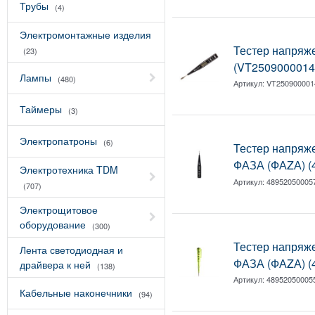
Трубы
(4)
Электромонтажные изделия
Тестер напря
(23)
(VT2509000014
Лампы
(480)
Артикул:
VT250900001
Таймеры
(3)
Электропатроны
(6)
Тестер напряж
ФАЗА (ФАZА) (
Электротехника TDM
Артикул:
48952050005
(707)
Электрощитовое
оборудование
(300)
Тестер напряж
Лента светодиодная и
ФАЗА (ФАZА) (
драйвера к ней
(138)
Артикул:
48952050005
Кабельные наконечники
(94)