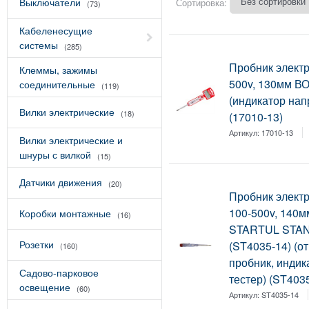
Выключатели
Сортировка:
(73)
Кабеленесущие
системы
(285)
Пробник электр
Клеммы, зажимы
500v, 130мм В
соединительные
(119)
(индикатор на
Вилки электрические
(18)
(17010-13)
Артикул:
17010-13
Вилки электрические и
шнуры с вилкой
(15)
Датчики движения
(20)
Пробник элект
100-500v, 140м
Коробки монтажные
(16)
STARTUL STA
Розетки
(ST4035-14) (о
(160)
пробник, индик
Садово-парковое
тестер) (ST403
освещение
(60)
Артикул:
ST4035-14